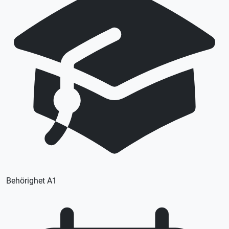
förutsättningar och önskemål.
Lån av kläder ingår
Lån av skydd ingår
Lån av MC ingår
Denna lektion utförs med en lätt MC (A1), körkortstillstånd
krävs. Utebliven närvaro debiteras enligt STR praxis.
Vid önskemål om betalning via faktura, vänligen kontakta
trafikskolan så hjälper vi er.
Behörighet A1