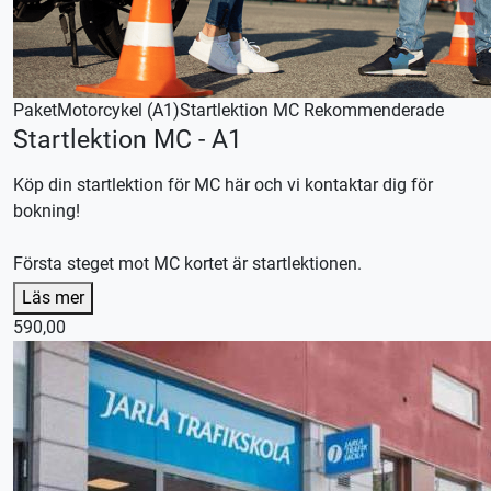
Paket
Motorcykel (A1)
Startlektion MC
Rekommenderade
Startlektion MC - A1
Köp din startlektion för MC här och vi kontaktar dig för
bokning!
Första steget mot MC kortet är startlektionen.
Börja övningsköra med en startlektion, oavsett om du
Läs mer
önskar ta hela körutbildningen hos oss, kör med en privat
590,00
handledare eller en kombination av båda.
Efter lektionen skräddarsyr vi en plan efter dina
förutsättningar och önskemål.
Lån av kläder ingår
Lån av skydd ingår