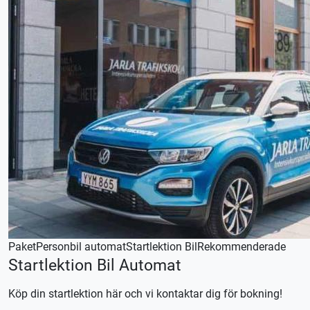
Lån av MC ingår
Denna lektion utförs med en lätt MC (A1), körkortstillstånd
krävs. Utebliven närvaro debiteras enligt STR praxis.
OBS! Minderåriga behöver målsmans godkännande för att
få delta på körlektioner.
Kontakta oss för bokning eller logga in på appen TABS Elev
alternativt tctabs.se.
Vid önskemål om betalning via faktura, vänligen kontakta
trafikskolan så hjälper vi er.
Paket
Personbil automat
Startlektion Bil
Rekommenderade
Startlektion Bil Automat
Köp din startlektion här och vi kontaktar dig för bokning!