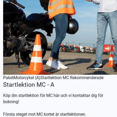
Denna lektion utförs med en mellantung MC (A2),
körkortstillstånd krävs. Utebliven närvaro debiteras enligt
STR praxis.
Kontakta oss för bokning eller logga in på appen TABS Elev
alternativt stctabs.se.
Vid önskemål om betalning via faktura, vänligen kontakta
trafikskolan så hjälper vi er.
Paket
Motorcykel (A)
Startlektion MC
Rekommenderade
Startlektion MC - A
Köp din startlektion för MC här och vi kontaktar dig för
bokning!
Första steget mot MC kortet är startlektionen.