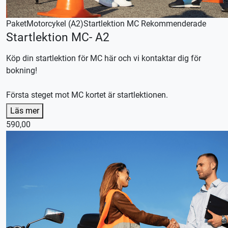
Paket
Motorcykel (A2)
Startlektion MC
Rekommenderade
Startlektion MC- A2
Köp din startlektion för MC här och vi kontaktar dig för
bokning!
Första steget mot MC kortet är startlektionen.
Börja övningsköra med en startlektion, oavsett om du
Läs mer
önskar ta hela körutbildningen hos oss, kör med en privat
590,00
handledare eller en kombination av båda.
Efter lektionen skräddarsyr vi en plan efter dina
förutsättningar och önskemål.
Lån av kläder ingår
Lån av skydd ingår
Lån av MC ingår