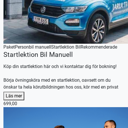
Paket
Personbil manuell
Startlektion Bil
Rekommenderade
Startlektion Bil Manuell
Köp din startlektion här och vi kontaktar dig för bokning!
Börja övningsköra med en startlektion, oavsett om du
önskar ta hela körutbildningen hos oss, kör med en privat
handledare eller en kombination av båda.
Läs mer
Efter lektionen skräddarsyr vi en plan efter dina
699,00
förutsättningar och önskemål.
Våra körlektioner är 70 minuter, utebliven närvaro debiteras.