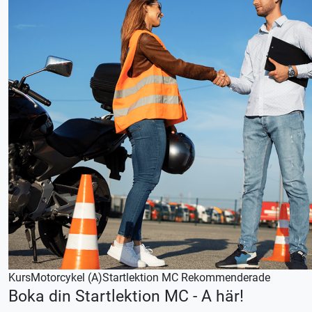
En startlektion kan endast nyttjas en gång och ersätter inte
vanliga körlektioner.
Denna körlektion utförs med en manuellt växlad bil,
körkortstillstånd krävs.
Kontakta oss för bokning eller logga in på appen
Elevcentralen alternativt stroptima.se.
Denna körlektion utförs med en manuellt växlad bil.
Ska du göra en privat uppkörning inom kort? Då hjälper vi
dig gärna att välja en ordinarie körlektion eller ett
privatistpaket som ger dig bästa möjliga förutsättningar.
Kontakta oss för bokning eller logga in på appen TABS Elev
alternativt tctabs.se.
Vid önskemål om betalning via faktura, vänligen kontakta
trafikskolan så hjälper vi er.
Kurs
Motorcykel (A)
Startlektion MC
Rekommenderade
Boka din Startlektion MC - A här!