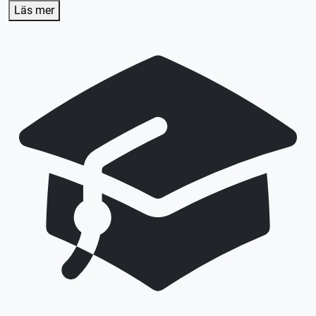
Läs mer
Efter lektionen skräddarsyr vi en plan efter dina
förutsättningar och önskemål.
Lån av kläder ingår
Lån av skydd ingår
Lån av MC ingår
Denna lektion utförs med en mellantung MC (A2),
körkortstillstånd krävs. Utebliven närvaro debiteras enligt
STR praxis.
Vid önskemål om betalning via faktura, vänligen kontakta
trafikskolan så hjälper vi er.