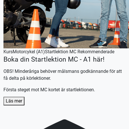
Kurs
Motorcykel (A1)
Startlektion MC
Rekommenderade
Boka din Startlektion MC - A1 här!
OBS! Minderåriga behöver målsmans godkännande för att
få delta på körlektioner.
Första steget mot MC kortet är startlektionen.
Läs mer
Börja övningsköra med en startlektion, oavsett om du
önskar ta hela körutbildningen hos oss, kör med en privat
handledare eller en kombination av båda.
Efter lektionen skräddarsyr vi en plan efter dina