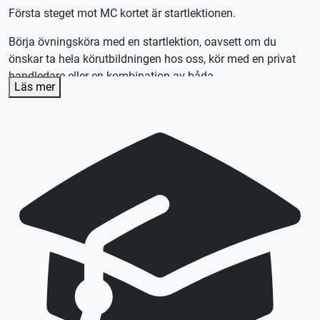
Första steget mot MC kortet är startlektionen.
Börja övningsköra med en startlektion, oavsett om du
önskar ta hela körutbildningen hos oss, kör med en privat
handledare eller en kombination av båda.
Läs mer
Efter lektionen skräddarsyr vi en plan efter dina
förutsättningar och önskemål.
Lån av kläder ingår
Lån av skydd ingår
Lån av MC ingår
Denna lektion utförs med en tung MC (A), körkortstillstånd
krävs. Utebliven närvaro debiteras enligt STR praxis.
Vid önskemål om betalning via faktura, vänligen kontakta
trafikskolan så hjälper vi er.