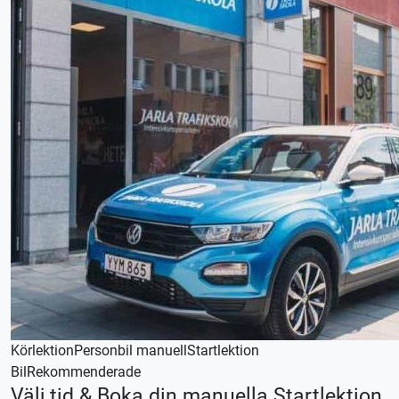
Denna körlektion utförs med en automat växlad bil,
körkortstillstånd krävs.
Vid önskemål om betalning via faktura, vänligen kontakta
trafikskolan så hjälper vi er.
Körlektion
Personbil manuell
Startlektion
Bil
Rekommenderade
Välj tid & Boka din manuella Startlektion