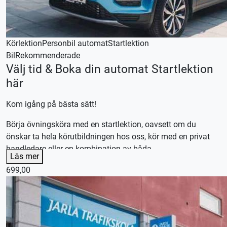
Körlektion
Personbil automat
Startlektion
Bil
Rekommenderade
Välj tid & Boka din automat Startlektion
här
Kom igång på bästa sätt!
Börja övningsköra med en startlektion, oavsett om du
önskar ta hela körutbildningen hos oss, kör med en privat
handledare eller en kombination av båda.
Läs mer
Efter lektionen skräddarsyr vi en plan efter dina
699,00
förutsättningar och önskemål.
Våra körlektioner är 70 minuter, utebliven närvaro debiteras.
En startlektion kan endast nyttjas en gång och ersätter inte
vanliga körlektioner.